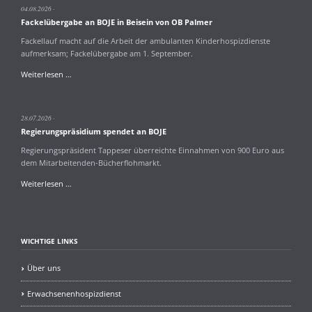
04.08.2026
Fackelübergabe an BOJE in Beisein von OB Palmer
Fackellauf macht auf die Arbeit der ambulanten Kinderhospizdienste
aufmerksam; Fackelübergabe am 1. September.
Fackelübergabe
Weiterlesen …
an
BOJE
in
28.07.2026
Beisein
Regierungspräsidium spendet an BOJE
von
OB
Regierungspräsident Tappeser überreichte Einnahmen von 900 Euro aus
Palmer
dem Mitarbeitenden-Bücherflohmarkt.
Regierungspräsidium
Weiterlesen …
spendet
an
BOJE
WICHTIGE LINKS
Über uns
Erwachsenenhospizdienst