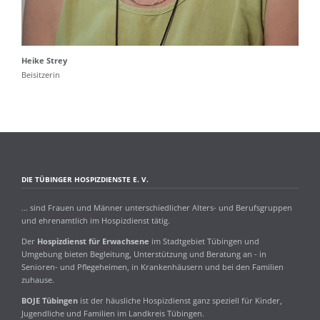
Heike Strey
Beisitzerin
DIE TÜBINGER HOSPIZDIENSTE E. V.
... sind Frauen und Männer unterschiedlicher Alters- und Berufsgruppen
und ehrenamtlich im Hospizdienst tätig.
Der
Hospizdienst für Erwachsene
im Stadtgebiet Tübingen und
Umgebung bieten Begleitung, Unterstützung und Beratung an - in
Senioren- und Pflegeheimen, in Krankenhäusern und bei den Familien
zuhause.
BOJE Tübingen
ist der häusliche Hospizdienst ganz speziell für Kinder,
Jugendliche und Familien im Landkreis Tübingen.