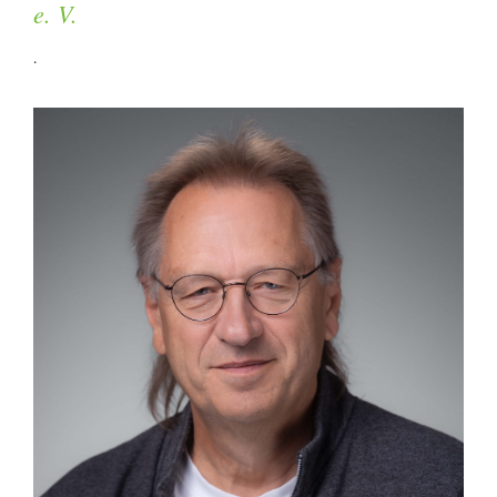
e. V.
.