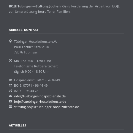
BOJE Tübingen—Stiftung Jochen Klein
, Förderung der Arbeit von BOJE,
zur Unterstützung betroffener Familien.
ADRESSE, KONTAKT
Tübinger Hospizdienste e.V.
Paul-Lechler-Straße 20
72076 Tübingen
Mo–Fr.: 9:00 – 12:00 Uhr
Telefonische Rufbereitschaft
täglich 9:00 - 18:30 Uhr
Hospizdienst: 07071 - 76 09 49
BOJE: 07071 - 96 44 49
07071 - 96 44 78
info@tuebinger-hospizdienste.de
boje@tuebinger-hospizdienste.de
stiftung.boje@tuebinger-hospizdienste.de
AKTUELLES