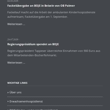
04.08.2026
Fackelübergabe an BOJE in Beisein von OB Palmer
Fackellauf macht auf die Arbeit der ambulanten Kinderhospizdienste
aufmerksam; Fackelübergabe am 1. September.
Fackelübergabe
Weiterlesen …
an
BOJE
in
28.07.2026
Beisein
Regierungspräsidium spendet an BOJE
von
OB
Regierungspräsident Tappeser überreichte Einnahmen von 900 Euro aus
Palmer
dem Mitarbeitenden-Bücherflohmarkt.
Regierungspräsidium
Weiterlesen …
spendet
an
BOJE
WICHTIGE LINKS
Über uns
Erwachsenenhospizdienst