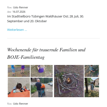
Von:
Udo Renner
Am:
16.07.2026
Im Stadtteilbüro Tübingen Waldhäuser Ost; 28. Juli, 30.
September und 20. Oktober
Themenreihe
Weiterlesen …
"Wenn
das
Leben
Wochenende für trauernde Familien und
zu
Ende
BOJE-Familientag
geht"
Von:
Udo Renner