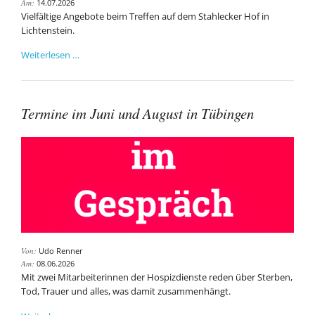
Am:
14.07.2026
Vielfältige Angebote beim Treffen auf dem Stahlecker Hof in
Lichtenstein.
Wochenende
Weiterlesen …
für
trauernde
Familien
Termine im Juni und August in Tübingen
und
BOJE-
Familientag
Von:
Udo Renner
Am:
08.06.2026
Mit zwei Mitarbeiterinnen der Hospizdienste reden über Sterben,
Tod, Trauer und alles, was damit zusammenhängt.