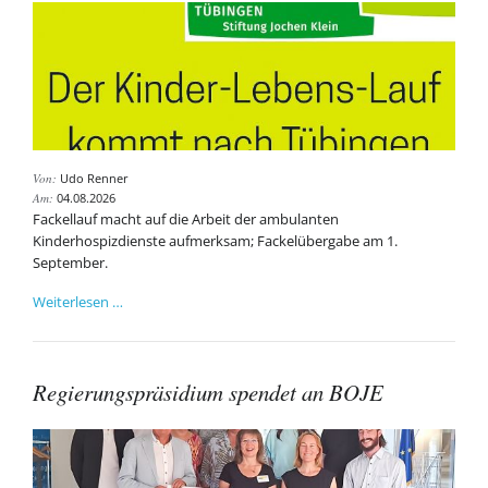
Von:
Udo Renner
Am:
04.08.2026
Fackellauf macht auf die Arbeit der ambulanten
Kinderhospizdienste aufmerksam; Fackelübergabe am 1.
September.
Fackelübergabe
Weiterlesen …
an
BOJE
in
Regierungspräsidium spendet an BOJE
Beisein
von
OB
Palmer