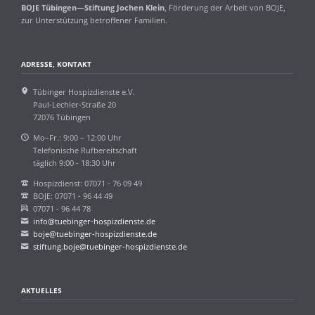
BOJE Tübingen—Stiftung Jochen Klein
, Förderung der Arbeit von BOJE,
zur Unterstützung betroffener Familien.
ADRESSE, KONTAKT
Tübinger Hospizdienste e.V.
Paul-Lechler-Straße 20
72076 Tübingen
Mo–Fr.: 9:00 – 12:00 Uhr
Telefonische Rufbereitschaft
täglich 9:00 - 18:30 Uhr
Hospizdienst: 07071 - 76 09 49
BOJE: 07071 - 96 44 49
07071 - 96 44 78
info@tuebinger-hospizdienste.de
boje@tuebinger-hospizdienste.de
stiftung.boje@tuebinger-hospizdienste.de
AKTUELLES