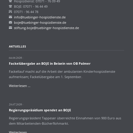
Hospizdienst: 07071 - 76 09 49
BOJE: 07071 - 96 44 49
07071 - 96 44 78
info@tuebinger-hospizdienste.de
boje@tuebinger-hospizdienste.de
stiftung.boje@tuebinger-hospizdienste.de
AKTUELLES
04.08.2026
Fackelübergabe an BOJE in Beisein von OB Palmer
Fackellauf macht auf die Arbeit der ambulanten Kinderhospizdienste
aufmerksam; Fackelübergabe am 1. September.
Fackelübergabe
Weiterlesen …
an
BOJE
in
28.07.2026
Beisein
Regierungspräsidium spendet an BOJE
von
OB
Regierungspräsident Tappeser überreichte Einnahmen von 900 Euro aus
Palmer
dem Mitarbeitenden-Bücherflohmarkt.
Regierungspräsidium
Weiterlesen …