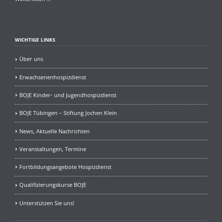
spendet
an
BOJE
WICHTIGE LINKS
Über uns
Erwachsenenhospizdienst
BOJE Kinder- und Jugendhospizdienst
BOJE Tübingen – Stiftung Jochen Klein
News, Aktuelle Nachrichten
Veranstaltungen, Termine
Fortbildungsangebote Hospizdienst
Qualifizierungskurse BOJE
Unterstützen Sie uns!