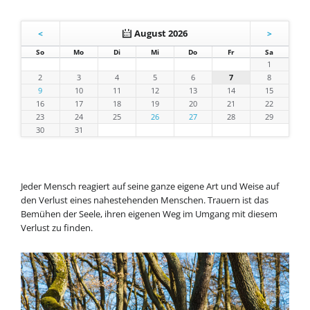
August 2026
<
>
nntag
ntag
enstag
ttwoch
nnerstag
eitag
mstag
So
Mo
Di
Mi
Do
Fr
Sa
1
2
3
4
5
6
7
8
9
10
11
12
13
14
15
16
17
18
19
20
21
22
23
24
25
26
27
28
29
30
31
Jeder Mensch reagiert auf seine ganze eigene Art und Weise auf
den Verlust eines nahestehenden Menschen. Trauern ist das
Bemühen der Seele, ihren eigenen Weg im Umgang mit diesem
Verlust zu finden.