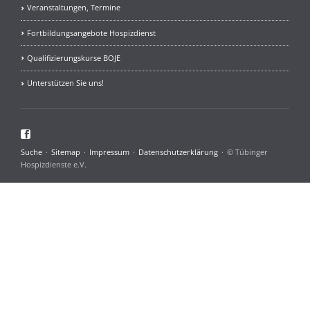
Veranstaltungen, Termine
Fortbildungsangebote Hospizdienst
Qualifizierungskurse BOJE
Unterstützen Sie uns!
Facebook
Navigation
Suche
Sitemap
Impressum
Datenschutzerklärung
© Tübinger
überspringen
Hospizdienste e.V.