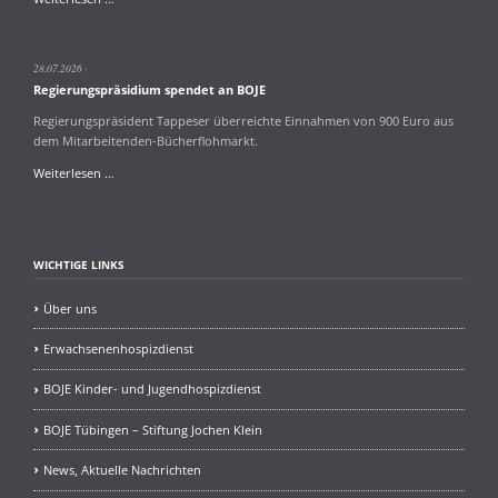
an
BOJE
in
28.07.2026
Beisein
Regierungspräsidium spendet an BOJE
von
OB
Regierungspräsident Tappeser überreichte Einnahmen von 900 Euro aus
Palmer
dem Mitarbeitenden-Bücherflohmarkt.
Regierungspräsidium
Weiterlesen …
spendet
an
BOJE
WICHTIGE LINKS
Über uns
Erwachsenenhospizdienst
BOJE Kinder- und Jugendhospizdienst
BOJE Tübingen – Stiftung Jochen Klein
News, Aktuelle Nachrichten