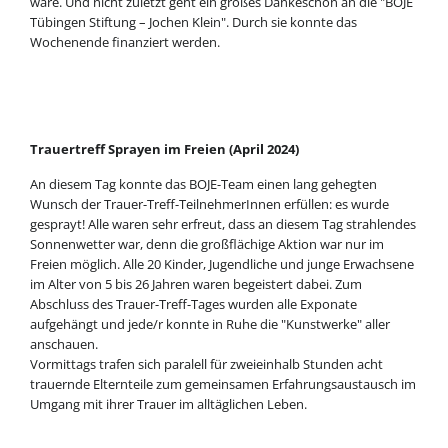
wäre. Und nicht zuletzt geht ein großes Dankeschön an die "BOJE
Tübingen Stiftung – Jochen Klein". Durch sie konnte das
Wochenende finanziert werden.
Trauertreff Sprayen im Freien (April 2024)
An diesem Tag konnte das BOJE-Team einen lang gehegten
Wunsch der Trauer-Treff-TeilnehmerInnen erfüllen: es wurde
gesprayt! Alle waren sehr erfreut, dass an diesem Tag strahlendes
Sonnenwetter war, denn die großflächige Aktion war nur im
Freien möglich. Alle 20 Kinder, Jugendliche und junge Erwachsene
im Alter von 5 bis 26 Jahren waren begeistert dabei. Zum
Abschluss des Trauer-Treff-Tages wurden alle Exponate
aufgehängt und jede/r konnte in Ruhe die "Kunstwerke" aller
anschauen.
Vormittags trafen sich paralell für zweieinhalb Stunden acht
trauernde Elternteile zum gemeinsamen Erfahrungsaustausch im
Umgang mit ihrer Trauer im alltäglichen Leben.