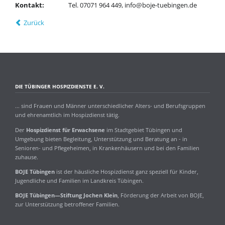
Kontakt:
Tel. 07071 964 449, info@boje-tuebingen.de
Zurück
DIE TÜBINGER HOSPIZDIENSTE E. V.
... sind Frauen und Männer unterschiedlicher Alters- und Berufsgruppen
und ehrenamtlich im Hospizdienst tätig.
Der
Hospizdienst für Erwachsene
im Stadtgebiet Tübingen und
Umgebung bieten Begleitung, Unterstützung und Beratung an - in
Senioren- und Pflegeheimen, in Krankenhäusern und bei den Familien
zuhause.
BOJE Tübingen
ist der häusliche Hospizdienst ganz speziell für Kinder,
Jugendliche und Familien im Landkreis Tübingen.
BOJE Tübingen—Stiftung Jochen Klein
, Förderung der Arbeit von BOJE,
zur Unterstützung betroffener Familien.