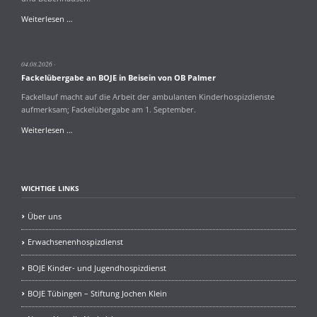
Große
Weiterlesen …
Spende
von
Krankenpflegeförderverein
04.08.2026
Fackelübergabe an BOJE in Beisein von OB Palmer
Fackellauf macht auf die Arbeit der ambulanten Kinderhospizdienste
aufmerksam; Fackelübergabe am 1. September.
Fackelübergabe
Weiterlesen …
an
BOJE
in
Beisein
WICHTIGE LINKS
von
OB
Über uns
Palmer
Erwachsenenhospizdienst
BOJE Kinder- und Jugendhospizdienst
BOJE Tübingen – Stiftung Jochen Klein