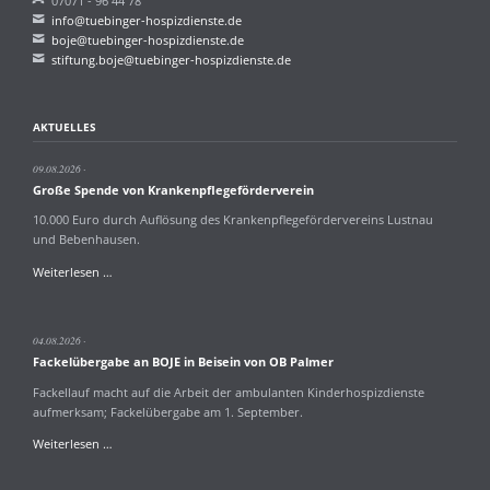
07071 - 96 44 78
info@tuebinger-hospizdienste.de
boje@tuebinger-hospizdienste.de
stiftung.boje@tuebinger-hospizdienste.de
AKTUELLES
09.08.2026
Große Spende von Krankenpflegeförderverein
10.000 Euro durch Auflösung des Krankenpflegefördervereins Lustnau
und Bebenhausen.
Große
Weiterlesen …
Spende
von
Krankenpflegeförderverein
04.08.2026
Fackelübergabe an BOJE in Beisein von OB Palmer
Fackellauf macht auf die Arbeit der ambulanten Kinderhospizdienste
aufmerksam; Fackelübergabe am 1. September.
Fackelübergabe
Weiterlesen …
an
BOJE