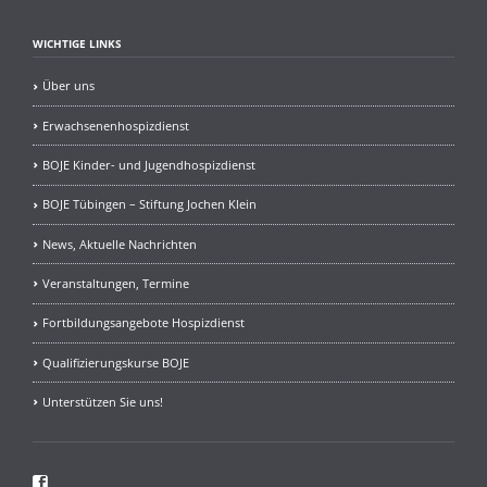
in
Beisein
WICHTIGE LINKS
von
OB
Über uns
Palmer
Erwachsenenhospizdienst
BOJE Kinder- und Jugendhospizdienst
BOJE Tübingen – Stiftung Jochen Klein
News, Aktuelle Nachrichten
Veranstaltungen, Termine
Fortbildungsangebote Hospizdienst
Qualifizierungskurse BOJE
Unterstützen Sie uns!
Facebook